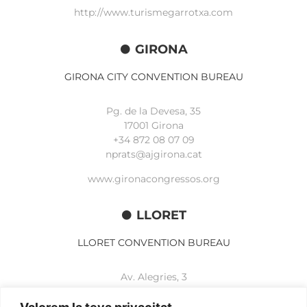
http://www.turismegarrotxa.com
GIRONA
GIRONA CITY CONVENTION BUREAU
Pg. de la Devesa, 35
17001 Girona
+34 872 08 07 09
nprats@ajgirona.cat
www.gironacongressos.org
LLORET
LLORET CONVENTION BUREAU
Av. Alegries, 3
17310 Lloret de Mar
+34 972 365 788