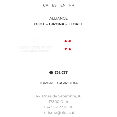
CA ES EN FR
ALLIANCE
OLOT –
GIRONA –
LLORET
OLOT
TURISME GARROTXA
Av. Onze de Setembre, 16
17800 Olot
+34
972 27 16 00
turisme@olot.cat