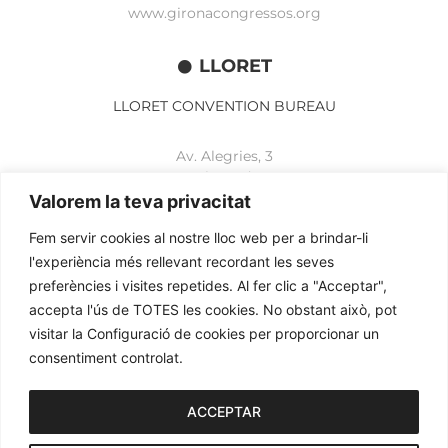
www.gironacongressos.org
LLORET
LLORET CONVENTION BUREAU
Av. Alegries, 3
17310 Lloret de Mar
+34 972 365 788
Valorem la teva privacitat
mbelisario@lloret.cat
Fem servir cookies al nostre lloc web per a brindar-li
www.lloretcb.org
l'experiència més rellevant recordant les seves
preferències i visites repetides. Al fer clic a "Acceptar",
accepta l'ús de TOTES les cookies. No obstant això, pot
Avertissement juridique
visitar la Configuració de cookies per proporcionar un
Politique de confidentialité
consentiment controlat.
Politique de cookies
2026© OGL MEETINGS. Tous droits réservés.
ACCEPTAR