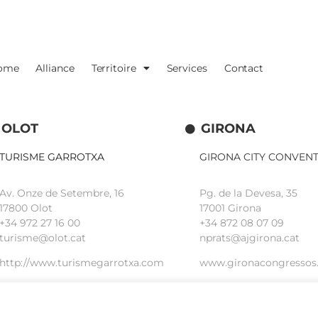
ome
Alliance
Territoire
Services
Contact
OLOT
GIRONA
TURISME GARROTXA
GIRONA CITY CONVEN
Av. Onze de Setembre, 16
Pg. de la Devesa, 35
17800 Olot
17001 Girona
+34
972 27 16 00
+34 872 08 07 09
turisme@olot.cat
nprats@ajgirona.cat
http://www.turismegarrotxa.com
www.gironacongressos