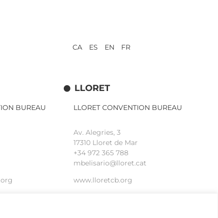
CA ES EN FR
LLORET
TION BUREAU
LLORET CONVENTION BUREAU
Av. Alegries, 3
17310 Lloret de Mar
+34 972 365 788
mbelisario@lloret.cat
.org
www.lloretcb.org