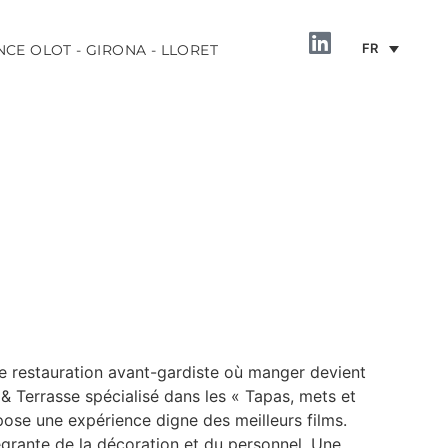
FR
NCE OLOT - GIRONA - LLORET
INFORMATION
e restauration avant-gardiste où manger devient
& Terrasse spécialisé dans les « Tapas, mets et
opose une expérience digne des meilleurs films.
tégrante de la décoration et du personnel. Une