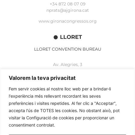
+34 872 08 07 09
nprats@ajgirona.cat
www.gironacongressos.org
LLORET
LLORET CONVENTION BUREAU
Av. Alegries, 3
17310 Lloret de Mar
+34 972 365 788
Valorem la teva privacitat
mbelisario@lloret.cat
Fem servir cookies al nostre lloc web per a brindar-li
www.lloretcb.org
l'experiència més rellevant recordant les seves
preferències i visites repetides. Al fer clic a "Acceptar",
accepta l'ús de TOTES les cookies. No obstant això, pot
Avertissement juridique
visitar la Configuració de cookies per proporcionar un
Politique de confidentialité
consentiment controlat.
Politique de cookies