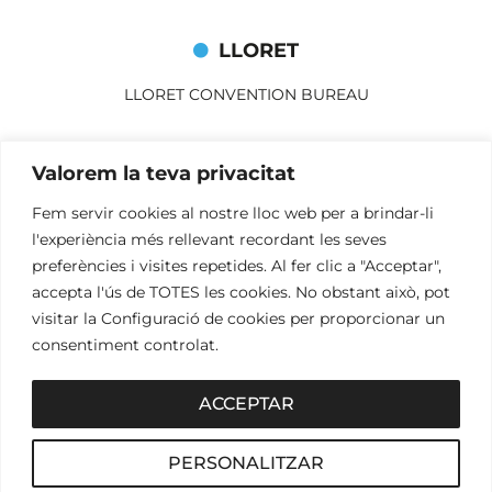
LLORET
LLORET CONVENTION BUREAU
Av. Alegries, 3
Valorem la teva privacitat
17310 Lloret de Mar
+34 972 365 788
Fem servir cookies al nostre lloc web per a brindar-li
mbelisario@lloret.cat
l'experiència més rellevant recordant les seves
lloretcb.org
preferències i visites repetides. Al fer clic a "Acceptar",
accepta l'ús de TOTES les cookies. No obstant això, pot
visitar la Configuració de cookies per proporcionar un
Avís legal
consentiment controlat.
Política de privacitat
Política de cookies
ACCEPTAR
2026© OGL MEETINGS. Tots els drets reservats.
PERSONALITZAR
iònic.
web