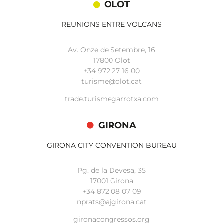
OLOT
REUNIONS ENTRE VOLCANS
Av. Onze de Setembre, 16
17800 Olot
+34
972 27 16 00
turisme@olot.cat
trade.turismegarrotxa.com
GIRONA
GIRONA CITY CONVENTION BUREAU
Pg. de la Devesa, 35
17001 Girona
+34 872 08 07 09
nprats@ajgirona.cat
gironacongressos.org