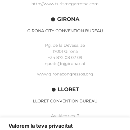
http://www.turismegarrotxa.com
GIRONA
GIRONA CITY CONVENTION BUREAU
Pg. de la Devesa, 35
17001 Girona
+34 872 08 07 09
nprats@ajgirona.cat
www.gironacongressos.org
LLORET
LLORET CONVENTION BUREAU
Av. Alegries, 3
17310 Lloret de Mar
Valorem la teva privacitat
+34 972 365 788