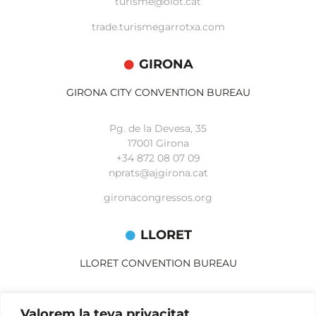
turisme@olot.cat
trade.turismegarrotxa.com
GIRONA
GIRONA CITY CONVENTION BUREAU
Pg. de la Devesa, 35
17001 Girona
+34 872 08 07 09
nprats@ajgirona.cat
gironacongressos.org
LLORET
LLORET CONVENTION BUREAU
Av. Alegries, 3
Valorem la teva privacitat
17310 Lloret de Mar