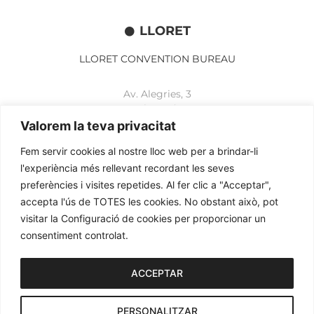
LLORET
LLORET CONVENTION BUREAU
Av. Alegries, 3
17310 Lloret de Mar
+34 972 365 788
Valorem la teva privacitat
mbelisario@lloret.cat
Fem servir cookies al nostre lloc web per a brindar-li
www.lloretcb.org
l'experiència més rellevant recordant les seves
preferències i visites repetides. Al fer clic a "Acceptar",
accepta l'ús de TOTES les cookies. No obstant això, pot
Avertissement juridique
visitar la Configuració de cookies per proporcionar un
Politique de confidentialité
consentiment controlat.
Politique de cookies
2026© OGL MEETINGS. Tous droits réservés.
ACCEPTAR
PERSONALITZAR
iònic.
web