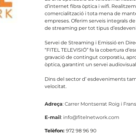
d’internet fibra òptica i wifi. Realitzem
comercialització i tota mena de mant
empreses. Oferim serveis integrals d
de streaming per tot tipus d’esdeven
Servei de Streaming i Emissió en Dire
“FITEL TELEVISIÓ” fa la cobertura d’e
gravació de contingut corporatiu, aprof
òptica, garantint un servei audiovisual
Dins del sector d’ esdeveniments tamb
velocitat.
Adreça
: Carrer Montserrat Roig i Frans
E-mail
: info@fitelnetwork.com
Telèfon:
972 98 96 90