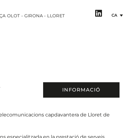
CA
ÇA OLOT - GIRONA - LLORET
,
INFORMACIÓ
 telecomunicacions capdavantera de Lloret de
 especialitzada en la prestació de serveis