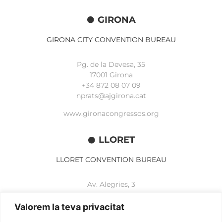
GIRONA
GIRONA CITY CONVENTION BUREAU
Pg. de la Devesa, 35
17001 Girona
+34 872 08 07 09
nprats@ajgirona.cat
www.gironacongressos.org
LLORET
LLORET CONVENTION BUREAU
Av. Alegries, 3
17310 Lloret de Mar
+34 972 365 788
Valorem la teva privacitat
mbelisario@lloret.cat