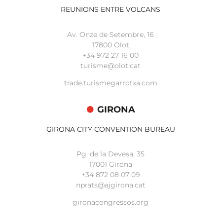
REUNIONS ENTRE VOLCANS
Av. Onze de Setembre, 16
17800 Olot
+34
972 27 16 00
turisme@olot.cat
trade.turismegarrotxa.com
GIRONA
GIRONA CITY CONVENTION BUREAU
Pg. de la Devesa, 35
17001 Girona
+34 872 08 07 09
nprats@ajgirona.cat
gironacongressos.org