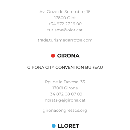
Av. Onze de Setembre, 16
17800 Olot
+34
972 27 16 00
turisme@olot.cat
trade.turismegarrotxa.com
GIRONA
GIRONA CITY CONVENTION BUREAU
Pg. de la Devesa, 35
17001 Girona
+34 872 08 07 09
nprats@ajgirona.cat
gironacongressos.org
LLORET