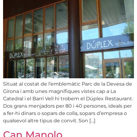
Situat al costat de l’emblemàtic Parc de la Devesa de
Girona i amb unes magnífiques vistes cap a La
Catedral i el Barri Vell hi trobem el Dúplex Restaurant.
Dos grans menjadors per 80 i 40 persones, ideals per
a fer-hi dinars o sopars de colla, sopars d’empresa o
qualsevol altre tipus de convit. Son […]
Can Manolo