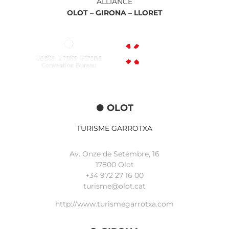
ALLIANCE
OLOT –
GIRONA –
LLORET
OLOT
TURISME GARROTXA
Av. Onze de Setembre, 16
17800 Olot
+34
972 27 16 00
turisme@olot.cat
http://www.turismegarrotxa.com