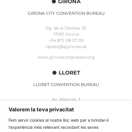
GIRONA
GIRONA CITY CONVENTION BUREAU
Pg. de la Devesa, 35
17001 Girona
+34 872 08 07 09
nprats@ajgirona.cat
www.gironacongressos.org
LLORET
LLORET CONVENTION BUREAU
Av. Alegries, 3
17310 Lloret de Mar
Valorem la teva privacitat
+34 972 365 788
mbelisario@lloret.cat
Fem servir cookies al nostre lloc web per a brindar-li
l'experiència més rellevant recordant les seves
www.lloretcb.org